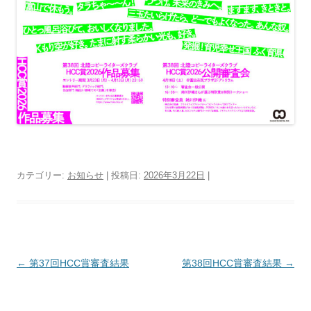
カテゴリー:
お知らせ
| 投稿日:
2026年3月22日
|
投
←
第37回HCC賞審査結果
第38回HCC賞審査結果
→
稿
ナ