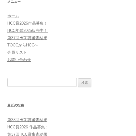
メニュー
ビ
ゲ
ホーム
ー
HCC賞2026作品募集！
シ
HCC年鑑2025販売中！
第37回HCC賞審査結果
ョ
TOCCからHCCへ
ン
会員リスト
お問い合わせ
検
索:
最近の投稿
第38回HCC賞審査結果
HCC賞2026 作品募集！
第37回HCC賞審査結果