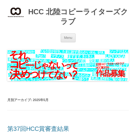
Skip
to
HCC 北陸コピーライターズク
content
ラブ
Menu
月別アーカイブ:
2025年5月
第37回HCC賞審査結果