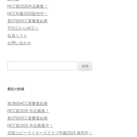
シ
HCC賞2026作品募集！
ョ
HCC年鑑2025販売中！
第37回HCC賞審査結果
ン
TOCCからHCCへ
会員リスト
お問い合わせ
検
索:
最近の投稿
第38回HCC賞審査結果
HCC賞2026 作品募集！
第37回HCC賞審査結果
HCC賞2025 作品募集中！
北陸コピーライターズクラブ年鑑2024 発売中！