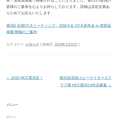
県・加賀温泉郷で開催されることになりました。各CCの会員の
皆様のご参加を心よりお待ちしております。詳細は決定次第あ
らためてお伝えいたします。
第3回 全国CC大ミーティング・北陸大会 CC大新年会 in 加賀温
泉郷 開催のご案内
カテゴリー:
お知らせ
| 投稿日:
2019年1月22日
|
投
←
2018 HCC賞決定！
第32回北陸コピーライターズク
稿
ラブ賞 HCC賞2019作品募集
→
ナ
ビ
メニュー
ゲ
ー
ホーム